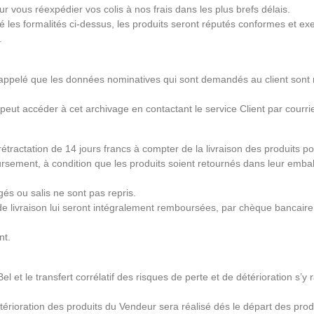
 vous réexpédier vos colis à nos frais dans les plus brefs délais.
té les formalités ci-dessus, les produits seront réputés conformes et e
.
est rappelé que les données nominatives qui sont demandés au client so
 peut accéder à cet archivage en contactant le service Client par courr
étractation de 14 jours francs à compter de la livraison des produits po
sement, à condition que les produits soient retournés dans leur emballag
és ou salis ne sont pas repris.
 de livraison lui seront intégralement remboursées, par chèque bancai
nt.
l et le transfert corrélatif des risques de perte et de détérioration s’
térioration des produits du Vendeur sera réalisé dés le départ des produ