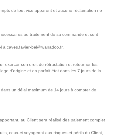
xempts de tout vice apparent et aucune réclamation ne
nt nécessaires au traitement de sa commande et sont
iel à caves.favier-bel@wanadoo.fr.
ur exercer son droit de rétractation et retourner les
e d’origine et en parfait état dans les 7 jours de la
re dans un délai maximum de 14 jours à compter de
y rapportant, au Client sera réalisé dès paiement complet
its, ceux-ci voyageant aux risques et périls du Client,