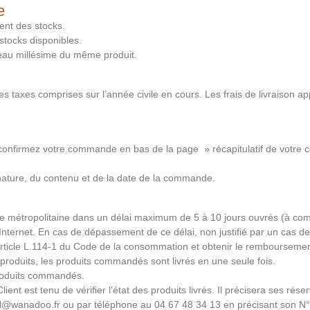
e
ent des stocks.
stocks disponibles.
veau millésime du même produit.
s taxes comprises sur l’année civile en cours. Les frais de livraison app
 » confirmez votre commande en bas de la page » récapitulatif de votre
nature, du contenu et de la date de la commande.
nce métropolitaine dans un délai maximum de 5 à 10 jours ouvrés (à com
 Internet. En cas de dépassement de ce délai, non justifié par un cas d
l’article L.114-1 du Code de la consommation et obtenir le rembourseme
s produits, les produits commandés sont livrés en une seule fois.
produits commandés.
ient est tenu de vérifier l’état des produits livrés. Il précisera ses rés
bel@wanadoo.fr ou par téléphone au 04 67 48 34 13 en précisant son N°