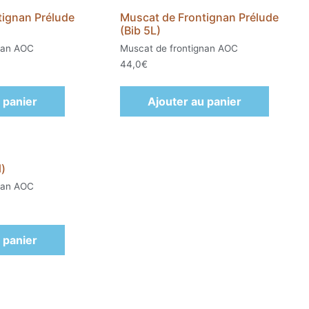
tignan Prélude
Muscat de Frontignan Prélude
(Bib 5L)
nan AOC
Muscat de frontignan AOC
44,0
€
 panier
Ajouter au panier
)
nan AOC
 panier